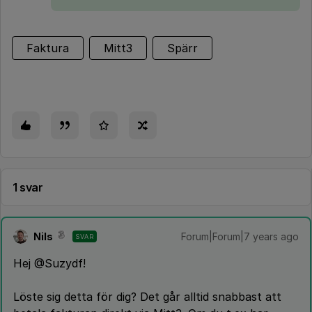
Faktura
Mitt3
Spärr
1 svar
Nils
Forum|Forum|7 years ago
SVAR
Hej @Suzydf!
Löste sig detta för dig? Det går alltid snabbast att