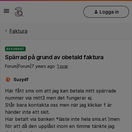
Logga in
Faktura
BESVARAT
Spärrad på grund av obetald faktura
Forum|Forum|7 years ago
1 svar
Suzydf
S
Här fått sms om att jag kan betala mitt spärrade
nummer via mitt3 men det fungerar ej.
Står bara kontakta oss men när jag klickar f är
händer inte ett skit.
Har betalt via banken *läste inte hela sms.et )men
för att då den upplåst inom en timme tänkte jag