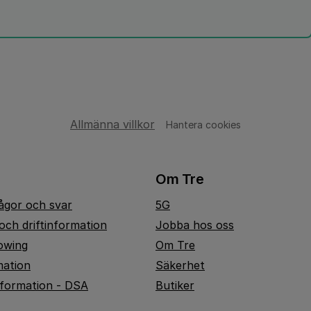
Allmänna villkor
Hantera cookies
Om Tre
rågor och svar
5G
och driftinformation
Jobba hos oss
owing
Om Tre
mation
Säkerhet
nformation - DSA
Butiker