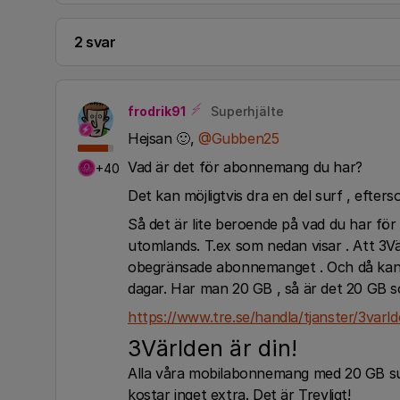
2 svar
frodrik91
Superhjälte
Hejsan 🙂,
@Gubben25
Vad är det för abonnemang du har?
+40
Det kan möjligtvis dra en del surf , efter
Så det är lite beroende på vad du har för
utomlands. T.ex som nedan visar . Att 3V
obegränsade abonnemanget . Och då ka
dagar. Har man 20 GB , så är det 20 GB s
https://www.tre.se/handla/tjanster/3varl
3Världen är din!
Alla våra mobilabonnemang med 20 GB surf
kostar inget extra. Det är Trevligt!