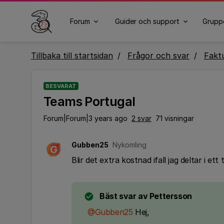
Forum
Guider och support
Grupp
Tillbaka till startsidan
Frågor och svar
Fakt
BESVARAT
Teams Portugal
Forum|Forum|3 years ago
2 svar
71 visningar
Gubben25
Nykomling
G
Blir det extra kostnad ifall jag deltar i e
Bäst svar av
Pettersson
@Gubben25
Hej,