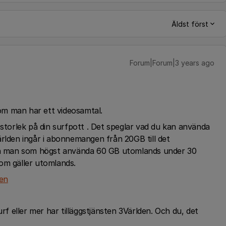
Äldst först
Forum|Forum|3 years ago
som man har ett videosamtal.
 storlek på din surfpott . Det speglar vad du kan använda
ärlden ingår i abonnemangen från 20GB till det
n man som högst använda 60 GB utomlands under 30
om gäller utomlands.
den
 eller mer har tilläggstjänsten 3Världen. Och du, det