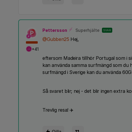
Pettersson
Superhjälte
SVAR
P
@Gubben25
Hej,
+41
eftersom Madeira tillhör Portugal som i s
kan använda samma surfmängd som du ha
surfmängd i Sverige kan du använda 60G
Så svaret blir; nej - det blir ingen extra k
Trevlig resa! ✈️
Gilla