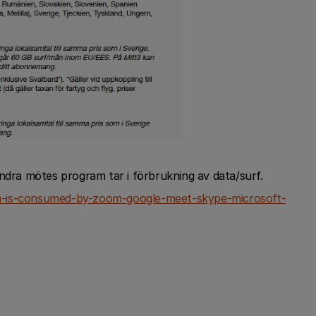
andra mötes program tar i förbrukning av data/surf.
a-is-consumed-by-zoom-google-meet-skype-microsoft-