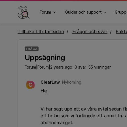
Forum
Guider och support
Grupp
Tillbaka till startsidan
Frågor och svar
Fakt
FRÅGA
Uppsägning
Forum|Forum|2 years ago
0 svar
55 visningar
ClearLaw
Nykomling
C
Hej,
Vi har sagt upp ett av våra avtal sedan fl
ett bolag som vi förlängde ett annat tre 
abonnemanget.