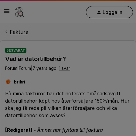
Logga in
Faktura
BESVARAT
Vad är datortillbehör?
Forum|Forum|7 years ago
1 svar
brikri
B
På mina fakturor har det noterats "månadsavgift
datortillbehör köpt hos återförsäljare 150:-/mån. Hur
ska jag få reda på vilken återförsäljare och vilka
datortillbehör som avses?
[Redigerat] -
Ämnet har flyttats till faktura