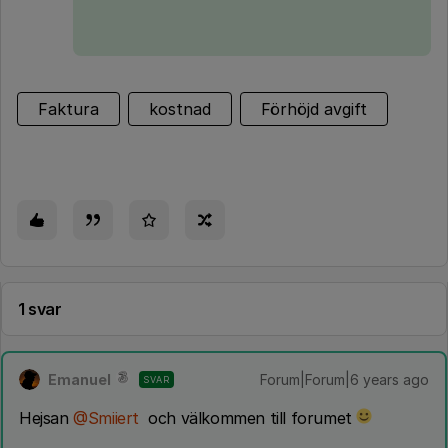
Faktura
kostnad
Förhöjd avgift
1 svar
Emanuel
Forum|Forum|6 years ago
SVAR
Hejsan
@Smiiert
och välkommen till forumet