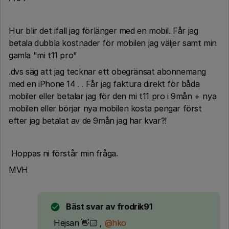
Hur blir det ifall jag förlänger med en mobil. Får jag
betala dubbla kostnader för mobilen jag väljer samt min
gamla "mi t11 pro"
.dvs säg att jag tecknar ett obegränsat abonnemang
med en iPhone 14 . . Får jag faktura direkt för båda
mobiler eller betalar jag för den mi t11 pro i 9mån + nya
mobilen eller börjar nya mobilen kosta pengar först
efter jag betalat av de 9mån jag har kvar?!
Hoppas ni förstår min fråga.
MVH
Bäst svar av
frodrik91
Hejsan 👋🏻 ,
@hko