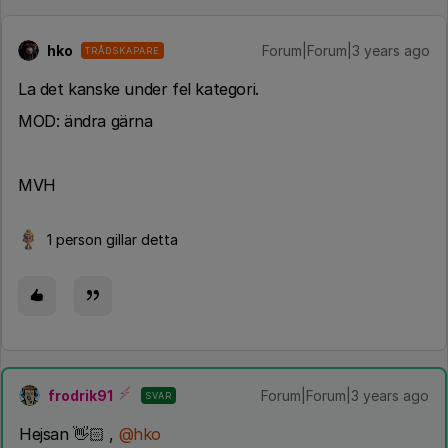
hko
Forum|Forum|3 years ago
TRÅDSKAPARE
La det kanske under fel kategori.
MOD: ändra gärna
MVH
1 person gillar detta
frodrik91
Forum|Forum|3 years ago
SVAR
Hejsan 👋🏻 ,
@hko