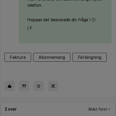
telefon .
Hoppas det besvarade din fråga ! 🙂
/ F
Faktura
Abonnemang
Förlängning
2 svar
Äldst först