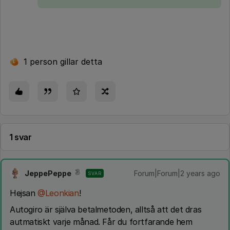
1 person gillar detta
L
1 svar
JeppePeppe
Forum|Forum|2 years ago
SVAR
Hejsan
@Leonkian
!
Autogiro är själva betalmetoden, alltså att det dras
autmatiskt varje månad. Får du fortfarande hem