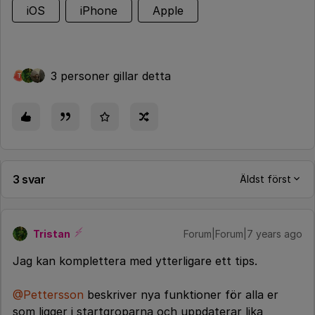
iOS
iPhone
Apple
3 personer gillar detta
T
3 svar
Äldst först
Tristan
Forum|Forum|7 years ago
Jag kan komplettera med ytterligare ett tips.
@Pettersson
beskriver nya funktioner för alla er
som ligger i startgroparna och uppdaterar lika