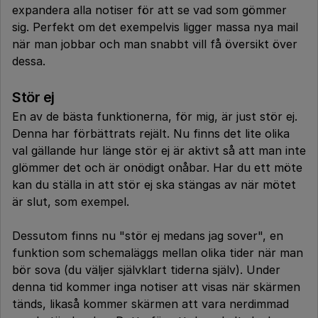
expandera alla notiser för att se vad som gömmer
sig. Perfekt om det exempelvis ligger massa nya mail
när man jobbar och man snabbt vill få översikt över
dessa.
Stör ej
En av de bästa funktionerna, för mig, är just stör ej.
Denna har förbättrats rejält. Nu finns det lite olika
val gällande hur länge stör ej är aktivt så att man inte
glömmer det och är onödigt onåbar. Har du ett möte
kan du ställa in att stör ej ska stängas av när mötet
är slut, som exempel.
Dessutom finns nu "stör ej medans jag sover", en
funktion som schemaläggs mellan olika tider när man
bör sova (du väljer självklart tiderna själv). Under
denna tid kommer inga notiser att visas när skärmen
tänds, likaså kommer skärmen att vara nerdimmad