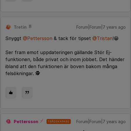
Tretin
Forum|Forum|7 years ago
T
Snyggt
@Pettersson
& tack för tipset
@Tristan
!😁
Ser fram emot uppdateringen gällande Stör Ej-
funktionen, både privat och inom jobbet. Det händer
ibland att den funktionen är boven bakom många
felsökningar. 🕵️
Pettersson
Forum|Forum|7 years ago
TRÅDSKAPARE
P