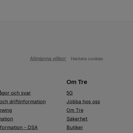
Allmänna villkor
Hantera cookies
Om Tre
rågor och svar
5G
och driftinformation
Jobba hos oss
owing
Om Tre
mation
Säkerhet
nformation - DSA
Butiker