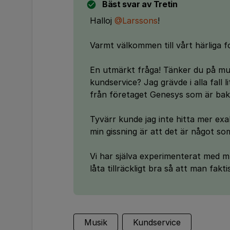
Bäst svar av
Tretin
Halloj
@Larssons
!
Varmt välkommen till vårt härliga fo
En utmärkt fråga! Tänker du på mus
kundservice? Jag grävde i alla fall l
från företaget Genesys som är bak
Tyvärr kunde jag inte hitta mer ex
min gissning är att det är något so
Vi har själva experimenterat med musi
låta tillräckligt bra så att man fak
Musik
Kundservice