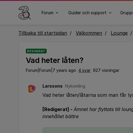
Forum
Guider och support
Grupp
Tillbaka till startsidan
Välkommen
Lounge
BESVARAT
Vad heter låten?
Forum|Forum|7 years ago
4 svar
927 visningar
Larssons
Nykomling
L
Vad heter låten/låtarna som man får l
[Redigerat] -
Ämnet har flyttats till loun
innehållet bättre