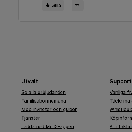
Gilla
Utvalt
Support
Se alla erbjudanden
Vanliga f
Familjeabonnemang
Täckning 
Mobilnyheter och guider
Whistlebl
Tjänster
Köpinfor
Ladda ned Mitt3-appen
Kontakti