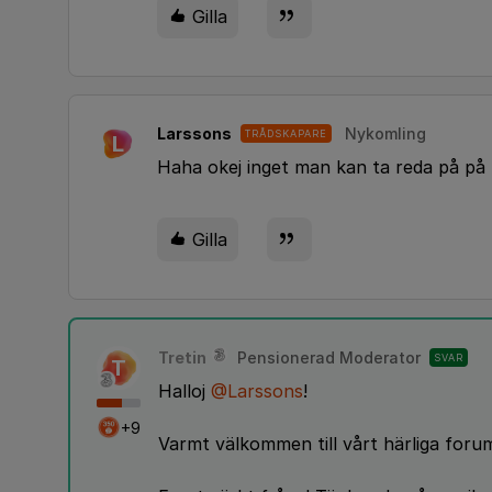
Gilla
Larssons
Nykomling
TRÅDSKAPARE
L
Haha okej inget man kan ta reda på på 
Gilla
Tretin
Pensionerad Moderator
SVAR
T
Halloj
@Larssons
!
+9
Varmt välkommen till vårt härliga forum 