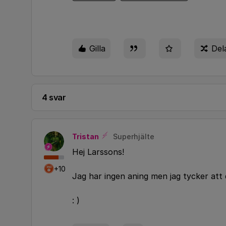
Gilla
Del
4 svar
Tristan
Superhjälte
Hej Larssons!
+10
Jag har ingen aning men jag tycker at
: )