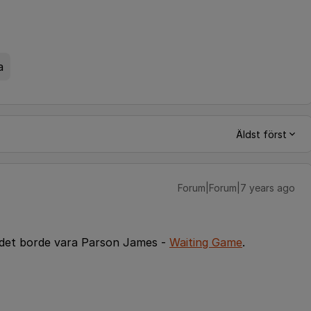
a
Äldst först
Forum|Forum|7 years ago
t det borde vara Parson James -
Waiting Game
.