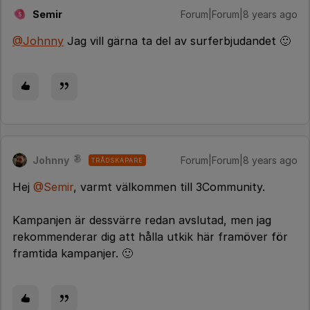
Semir
Forum|Forum|8 years ago
S
@Johnny
Jag vill gärna ta del av surferbjudandet 🙂
Johnny
Forum|Forum|8 years ago
TRÅDSKAPARE
Hej
@Semir
, varmt välkommen till 3Community.
Kampanjen är dessvärre redan avslutad, men jag
rekommenderar dig att hålla utkik här framöver för
framtida kampanjer. 🙂