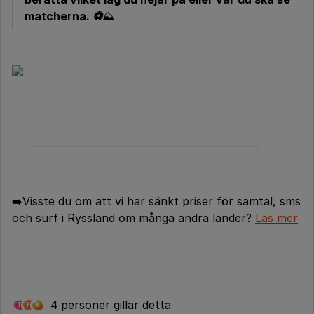
matcherna.
⚽️
⛰️
➡️Visste du om att vi har sänkt priser för samtal, sms
och surf i Ryssland om många andra länder?
Läs mer
4 personer gillar detta
T
F
K