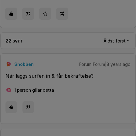
22 svar
Äldst först
Snobben
Forum|Forum|8 years ago
S
När läggs surfen in & får bekräftelse?
1 person gillar detta
C