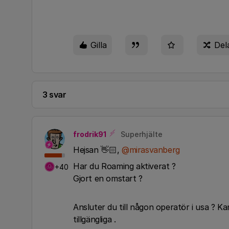
Gilla
Del
3 svar
frodrik91
Superhjälte
Hejsan 👋🏻,
@mirasvanberg
Har du Roaming aktiverat ?
+40
Gjort en omstart ?
Ansluter du till någon operatör i usa ? K
tillgängliga .