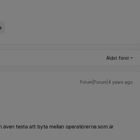
a
Äldst först
Forum|Forum|4 years ago
an även testa att byta mellan operatörerna som är