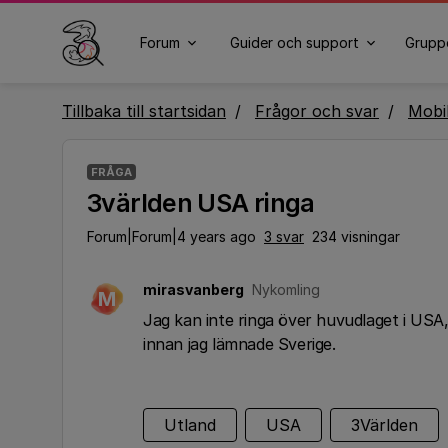
Forum
Guider och support
Grupp
Tillbaka till startsidan
Frågor och svar
Mobi
FRÅGA
3världen USA ringa
Forum|Forum|4 years ago
3 svar
234 visningar
mirasvanberg
Nykomling
M
Jag kan inte ringa över huvudlaget i USA,
innan jag lämnade Sverige.
Utland
USA
3Världen