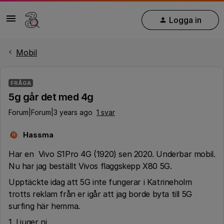
Logga in
Mobil
FRÅGA
5g går det med 4g
Forum|Forum|3 years ago
1 svar
Hassma
H
Har en Vivo S1Pro 4G (1920) sen 2020. Underbar mobil.
Nu har jag beställt Vivos flaggskepp X80 5G.
Upptäckte idag att 5G inte fungerar i Katrineholm
trotts reklam från er igår att jag borde byta till 5G
surfing här hemma.
1. Ljuger ni