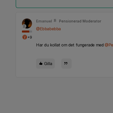
Emanuel
Pensionerad Moderator
@Ebbabebba
+9
Har du kollat om det fungerade med
@Pe
Gilla