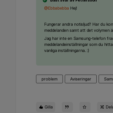
Bäst svar av
Pettersson
@Ebbabebba
Hej!
Fungerar andra notisljud? Har du kontr
meddelanden samt att det volymen är 
Jag har inte en Samsung-telefon framf
meddelandeinställningar som du hittar
vanliga inställningarna. :)
problem
Aviseringar
Sam
Gilla
Del