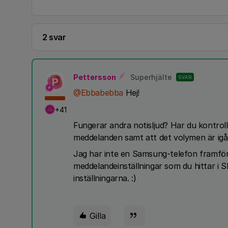
2 svar
Pettersson
Superhjälte
SVAR
P
@Ebbabebba
Hej!
+41
Fungerar andra notisljud? Har du kontroller
meddelanden samt att det volymen är igång
Jag har inte en Samsung-telefon framför m
meddelandeinställningar som du hittar i S
inställningarna. :)
Gilla