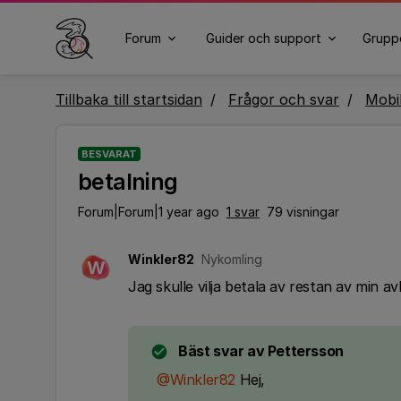
Forum
Guider och support
Grupp
Tillbaka till startsidan
Frågor och svar
Mobi
BESVARAT
betalning
Forum|Forum|1 year ago
1 svar
79 visningar
Winkler82
Nykomling
W
Jag skulle vilja betala av restan av min av
Bäst svar av
Pettersson
@Winkler82
Hej,