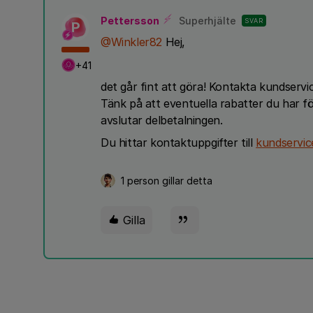
Pettersson
Superhjälte
SVAR
P
@Winkler82
Hej,
+41
det går fint att göra! Kontakta kundservi
Tänk på att eventuella rabatter du har f
avslutar delbetalningen.
Du hittar kontaktuppgifter till
kundservic
1 person gillar detta
Gilla