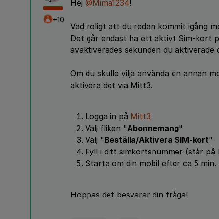
Hej
@Mima1234
!
+10
Vad roligt att du redan kommit igång m
Det går endast ha ett aktivt Sim-kort 
avaktiverades sekunden du aktiverade d
Om du skulle vilja använda en annan mo
aktivera det via Mitt3.
Logga in på
Mitt3
Välj fliken "
Abonnemang
"
Välj "
Beställa/Aktivera SIM-kort
"
Fyll i ditt simkortsnummer (står på
Starta om din mobil efter ca 5 min.
Hoppas det besvarar din fråga!