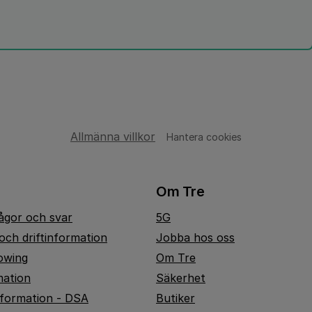
Allmänna villkor
Hantera cookies
Om Tre
rågor och svar
5G
och driftinformation
Jobba hos oss
owing
Om Tre
mation
Säkerhet
nformation - DSA
Butiker