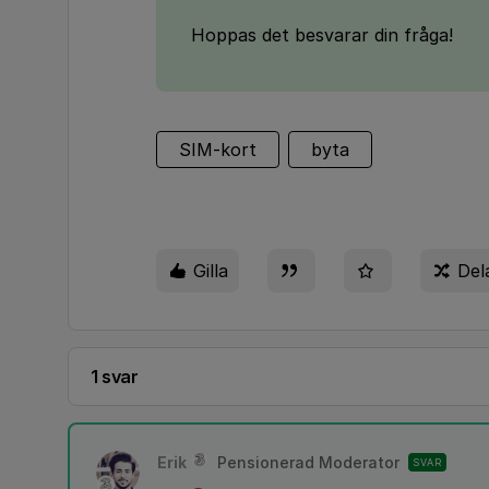
Hoppas det besvarar din fråga!
SIM-kort
byta
Gilla
Del
1 svar
Erik
Pensionerad Moderator
SVAR