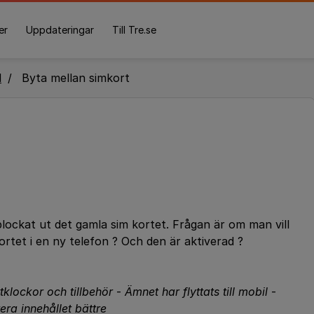
er
Uppdateringar
Till Tre.se
l
Byta mellan simkort
plockat ut det gamla sim kortet. Frågan är om man vill
ortet i en ny telefon ? Och den är aktiverad ?
rtklockor och tillbehör
-
Ämnet har flyttats till mobil
-
tera innehållet bättre