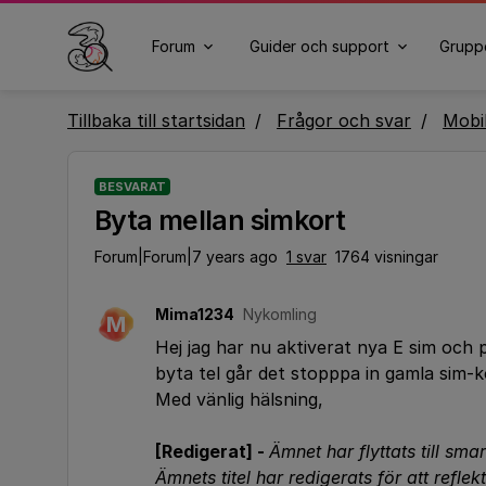
Forum
Guider och support
Grupp
Tillbaka till startsidan
Frågor och svar
Mobi
BESVARAT
Byta mellan simkort
Forum|Forum|7 years ago
1 svar
1764 visningar
Mima1234
Nykomling
M
Hej jag har nu aktiverat nya E sim och 
byta tel går det stopppa in gamla sim-k
Med vänlig hälsning,
[Redigerat] -
Ämnet har flyttats till sma
Ämnets titel har redigerats för att reflek