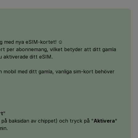
ng med nya eSIM-kortet! ☺️
ort per abonnemang, vilket betyder att ditt gamla
 aktiverade ditt eSIM.
n mobil med ditt gamla, vanliga sim-kort behöver
rt
"
r på baksidan av chippet) och tryck på "
Aktivera
"
min.