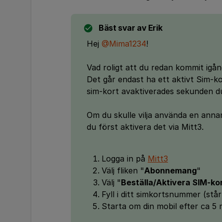
Bäst svar av
Erik
Hej
@Mima1234
!
Vad roligt att du redan kommit igå
Det går endast ha ett aktivt Sim-k
sim-kort avaktiverades sekunden du
Om du skulle vilja använda en anna
du först aktivera det via Mitt3.
Logga in på
Mitt3
Välj fliken "
Abonnemang
"
Välj "
Beställa/Aktivera SIM-ko
Fyll i ditt simkortsnummer (stå
Starta om din mobil efter ca 5 