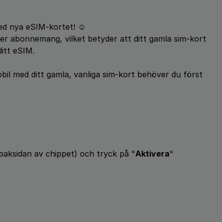
ed nya eSIM-kortet! ☺️
per abonnemang, vilket betyder att ditt gamla sim-kort
itt eSIM.
bil med ditt gamla, vanliga sim-kort behöver du först
 baksidan av chippet) och tryck på "
Aktivera
"