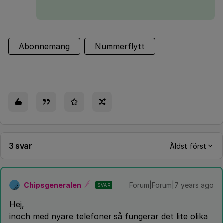
Abonnemang
Nummerflytt
3 svar
Äldst först
Chipsgeneralen
Forum|Forum|7 years ago
SVAR
Hej,
inoch med nyare telefoner så fungerar det lite olika