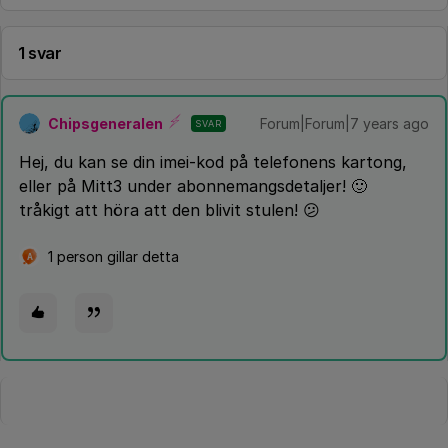
1 svar
Chipsgeneralen
Forum|Forum|7 years ago
SVAR
Hej, du kan se din imei-kod på telefonens kartong,
eller på Mitt3 under abonnemangsdetaljer! 🙂
tråkigt att höra att den blivit stulen! 😕
1 person gillar detta
A