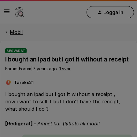
Logga in
Mobil
BESVARAT
I bought an ipad but i got it without a receipt
Forum|Forum|7 years ago
1 svar
Tarekx21
T
I bought an ipad but i got it without a receipt ,
now i want to sell it but I don’t have the receipt,
what should I do ?
[Redigerat] -
Ämnet har flyttats till mobil