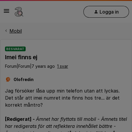
Logga in
Mobil
BESVARAT
Imei finns ej
Forum|Forum|7 years ago
1 svar
Olofredin
O
Jag försöker låsa upp min telefon utan att lyckas.
Det står att imei numret inte finns hos tre... är det
korrekt måntro?
[Redigerat] -
Ämnet har flyttats till mobil
-
Ämnets titel
har redigerats för att reflektera innehållet bättre
-