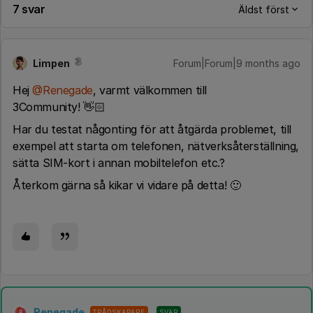
7 svar
Äldst först
Limpen
Forum|Forum|9 months ago
Hej ​
@Renegade
, varmt välkommen till
3Community! 👋🏻
Har du testat någonting för att åtgärda problemet, till
exempel att starta om telefonen, nätverksåterställning,
sätta SIM-kort i annan mobiltelefon etc.?
Återkom gärna så kikar vi vidare på detta! 🙂
Renegade
TRÅDSKAPARE
SVAR
R