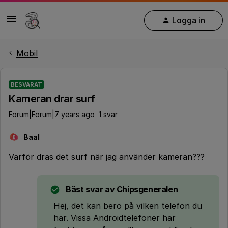
Logga in
Mobil
BESVARAT
Kameran drar surf
Forum|Forum|7 years ago
1 svar
Baal
B
Varför dras det surf när jag använder kameran???
Bäst svar av
Chipsgeneralen
Hej, det kan bero på vilken telefon du
har. Vissa Androidtelefoner har