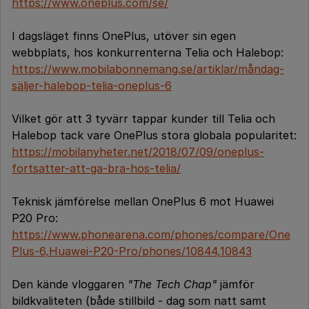
https://www.oneplus.com/se/
I dagsläget finns OnePlus, utöver sin egen
webbplats, hos konkurrenterna Telia och Halebop:
https://www.mobilabonnemang.se/artiklar/måndag-
säljer-halebop-telia-oneplus-6
Vilket gör att 3 tyvärr tappar kunder till Telia och
Halebop tack vare OnePlus stora globala popularitet:
https://mobilanyheter.net/2018/07/09/oneplus-
fortsatter-att-ga-bra-hos-telia/
Teknisk jämförelse mellan OnePlus 6 mot Huawei
P20 Pro:
https://www.phonearena.com/phones/compare/One
Plus-6,Huawei-P20-Pro/phones/10844,10843
Den kände vloggaren
"The Tech Chap"
jämför
bildkvaliteten (både stillbild - dag som natt samt