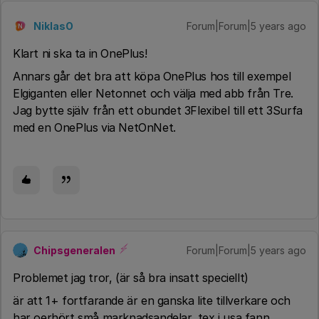
NiklasO
Forum|Forum|5 years ago
N
Klart ni ska ta in OnePlus!
Annars går det bra att köpa OnePlus hos till exempel
Elgiganten eller Netonnet och välja med abb från Tre.
Jag bytte själv från ett obundet 3Flexibel till ett 3Surfa
med en OnePlus via NetOnNet.
Chipsgeneralen
Forum|Forum|5 years ago
Problemet jag tror, (är så bra insatt speciellt)
är att 1+ fortfarande är en ganska lite tillverkare och
har oerhört små marknadsandelar, tex i usa fann