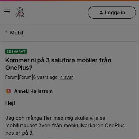
Logga in
Mobil
BESVARAT
Kommer ni på 3 saluföra mobiler från
OnePlus?
Forum|Forum|8 years ago
4 svar
AnneLi Kallstrom
A
Hej!
Jag och många fler med mig skulle vilja se
mobilutbudet även från mobiltillverkaren OnePlus
hos er på 3.