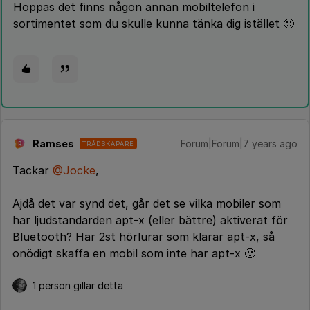
Hoppas det finns någon annan mobiltelefon i
sortimentet som du skulle kunna tänka dig istället 🙂
Ramses
Forum|Forum|7 years ago
TRÅDSKAPARE
R
Tackar
@Jocke
,
Ajdå det var synd det, går det se vilka mobiler som
har ljudstandarden apt-x (eller bättre) aktiverat för
Bluetooth? Har 2st hörlurar som klarar apt-x, så
onödigt skaffa en mobil som inte har apt-x 🙂
1 person gillar detta