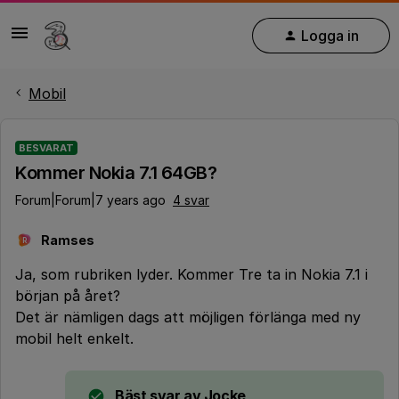
Logga in
Mobil
BESVARAT
Kommer Nokia 7.1 64GB?
Forum|Forum|7 years ago
4 svar
Ramses
R
Ja, som rubriken lyder. Kommer Tre ta in Nokia 7.1 i
början på året?
Det är nämligen dags att möjligen förlänga med ny
mobil helt enkelt.
Bäst svar av
Jocke