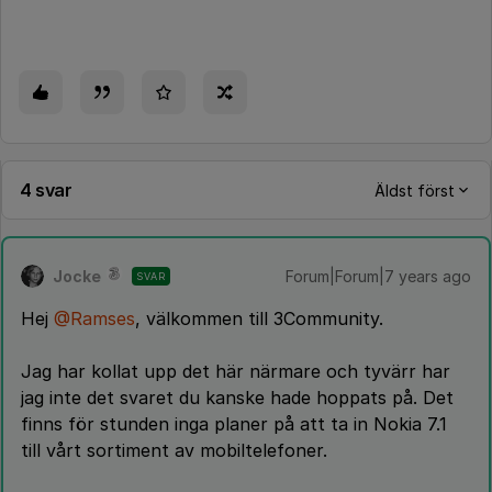
4 svar
Äldst först
Jocke
Forum|Forum|7 years ago
SVAR
Hej
@Ramses
, välkommen till 3Community.
Jag har kollat upp det här närmare och tyvärr har
jag inte det svaret du kanske hade hoppats på. Det
finns för stunden inga planer på att ta in Nokia 7.1
till vårt sortiment av mobiltelefoner.