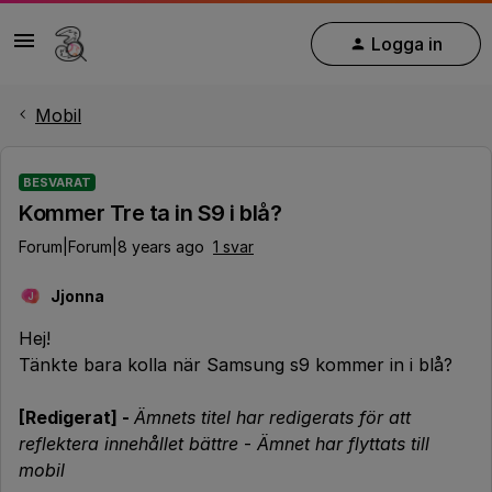
Logga in
Mobil
BESVARAT
Kommer Tre ta in S9 i blå?
Forum|Forum|8 years ago
1 svar
Jjonna
J
Hej!
Tänkte bara kolla när Samsung s9 kommer in i blå?
[Redigerat] -
Ämnets titel har redigerats för att
reflektera innehållet bättre
-
Ämnet har flyttats till
mobil