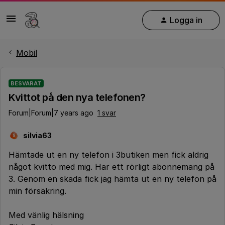
Logga in
Mobil
BESVARAT
Kvittot på den nya telefonen?
Forum|Forum|7 years ago
1 svar
silvia63
S
Hämtade ut en ny telefon i 3butiken men fick aldrig
något kvitto med mig. Har ett rörligt abonnemang på
3. Genom en skada fick jag hämta ut en ny telefon på
min försäkring.
Med vänlig hälsning