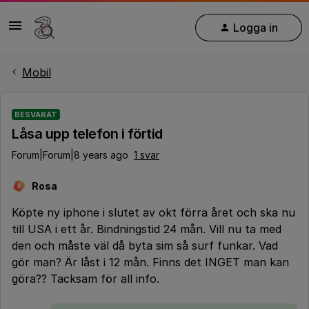
Logga in
Mobil
BESVARAT
Låsa upp telefon i förtid
Forum|Forum|8 years ago
1 svar
Rosa
R
Köpte ny iphone i slutet av okt förra året och ska nu
till USA i ett år. Bindningstid 24 mån. Vill nu ta med
den och måste väl då byta sim så surf funkar. Vad
gör man? Är låst i 12 mån. Finns det INGET man kan
göra?? Tacksam för all info.