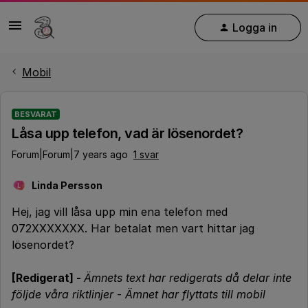
Logga in
Mobil
BESVARAT
Låsa upp telefon, vad är lösenordet?
Forum|Forum|7 years ago
1 svar
Linda Persson
L
Hej, jag vill låsa upp min ena telefon med
072XXXXXXX. Har betalat men vart hittar jag
lösenordet?
[Redigerat] -
Ämnets text har redigerats då delar inte
följde våra riktlinjer
-
Ämnet har flyttats till mobil