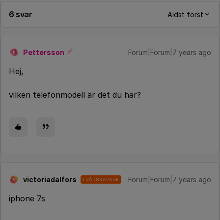
6 svar
Äldst först
Pettersson
Forum|Forum|7 years ago
P
Hej,
vilken telefonmodell är det du har?
victoriadalfors
Forum|Forum|7 years ago
TRÅDSKAPARE
V
iphone 7s