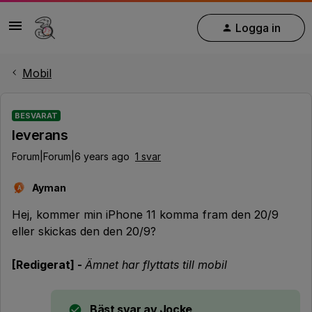
Logga in
Mobil
BESVARAT
leverans
Forum|Forum|6 years ago
1 svar
Ayman
A
Hej, kommer min iPhone 11 komma fram den 20/9
eller skickas den den 20/9?
[Redigerat] -
Ämnet har flyttats till mobil
Bäst svar av
Jocke