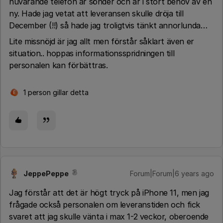
nuvarande telefon är sönder och är i stort behov av en
ny. Hade jag vetat att leveransen skulle dröja till
December (!!) så hade jag troligtvis tänkt annorlunda…
Lite missnöjd är jag allt men förstår såklart även er
situation.. hoppas informationsspridningen till
personalen kan förbättras.
1 person gillar detta
E
JeppePeppe
Forum|Forum|6 years ago
Jag förstår att det är högt tryck på iPhone 11, men jag
frågade också personalen om leveranstiden och fick
svaret att jag skulle vänta i max 1-2 veckor, oberoende