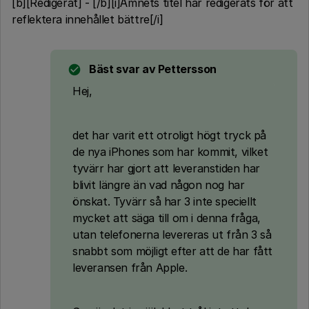
[b][Redigerat] - [/b][i]Ämnets titel har redigerats för att
reflektera innehållet bättre[/i]
Bäst svar av
Pettersson
Hej,
det har varit ett otroligt högt tryck på
de nya iPhones som har kommit, vilket
tyvärr har gjort att leveranstiden har
blivit längre än vad någon nog har
önskat. Tyvärr så har 3 inte speciellt
mycket att säga till om i denna fråga,
utan telefonerna levereras ut från 3 så
snabbt som möjligt efter att de har fått
leveransen från Apple.