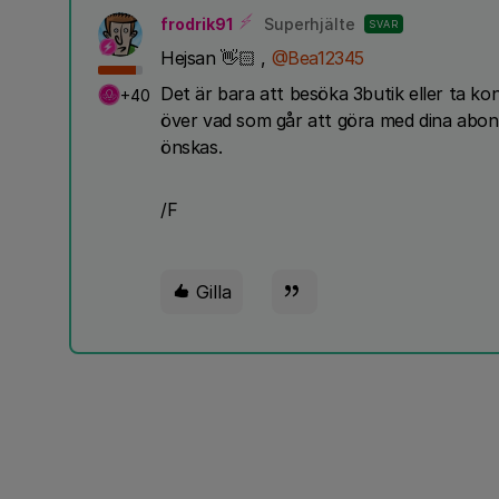
frodrik91
Superhjälte
SVAR
Hejsan 👋🏻 ,
@Bea12345
Det är bara att besöka 3butik eller ta ko
+40
över vad som går att göra med dina abon
önskas.
/F
Gilla