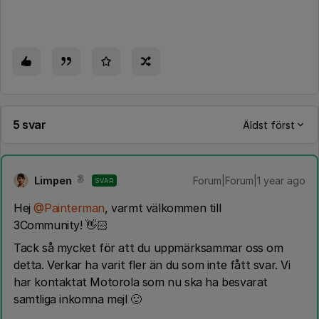
5 svar
Äldst först
Limpen
Forum|Forum|1 year ago
SVAR
Hej ​
@Painterman
, varmt välkommen till
3Community! 👋🏻
Tack så mycket för att du uppmärksammar oss om
detta. Verkar ha varit fler än du som inte fått svar. Vi
har kontaktat Motorola som nu ska ha besvarat
samtliga inkomna mejl 🙂