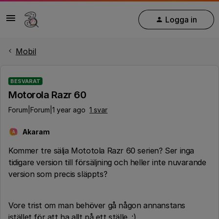
Logga in
Mobil
BESVARAT
Motorola Razr 60
Forum|Forum|1 year ago
1 svar
Akaram
A
Kommer tre sälja Mototola Razr 60 serien? Ser inga
tidigare version till försäljning och heller inte nuvarande
version som precis släppts?
Vore trist om man behöver gå någon annanstans
istället för att ha allt på ett ställe. :)