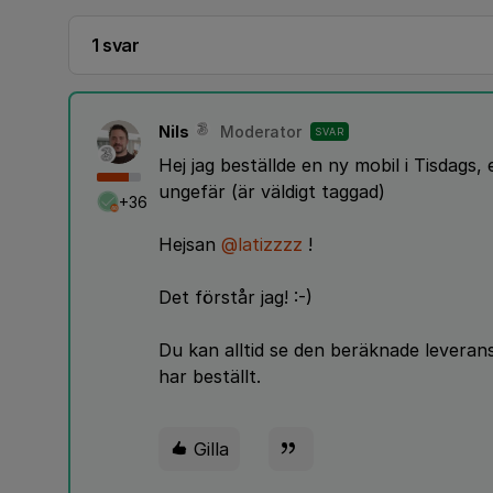
1 svar
Nils
Moderator
SVAR
Hej jag beställde en ny mobil i Tisdag
ungefär (är väldigt taggad)
+36
Hejsan
@latizzzz
!
Det förstår jag! :-)
Du kan alltid se den beräknade leveran
har beställt.
Gilla