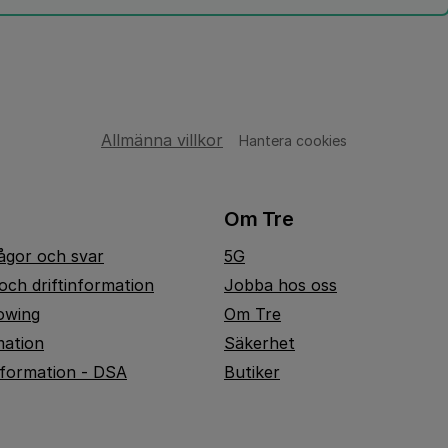
Allmänna villkor
Hantera cookies
Om Tre
rågor och svar
5G
och driftinformation
Jobba hos oss
owing
Om Tre
mation
Säkerhet
nformation - DSA
Butiker