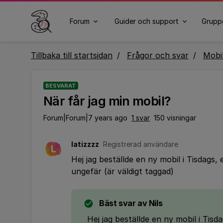
Forum
Guider och support
Grupp
Tillbaka till startsidan
Frågor och svar
Mobi
BESVARAT
När får jag min mobil?
Forum|Forum|7 years ago
1 svar
150 visningar
latizzzz
Registrerad användare
L
Hej jag beställde en ny mobil i Tisdag
ungefär (är väldigt taggad)
Bäst svar av
Nils
Hej jag beställde en ny mobil i Tis