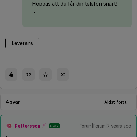
Hoppas att du får din telefon snart!
📱
Leverans
4 svar
Äldst först
Pettersson
Forum|Forum|7 years ago
SVAR
P