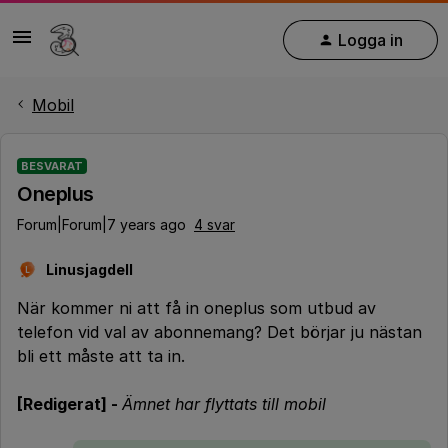
Logga in
Mobil
BESVARAT
Oneplus
Forum|Forum|7 years ago
4 svar
Linusjagdell
L
När kommer ni att få in oneplus som utbud av
telefon vid val av abonnemang? Det börjar ju nästan
bli ett måste att ta in.
[Redigerat] -
Ämnet har flyttats till mobil