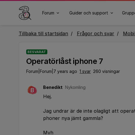
Forum
Guider och support
Grupp
Tillbaka till startsidan
Frågor och svar
Mobi
BESVARAT
Operatörlåst iphone 7
Forum|Forum|7 years ago
1 svar
260 visningar
Benedikt
Nykomling
B
Hej.
Jag undrar är de inte olagligt att opera
phoner nya jämt gammla?
Mvh