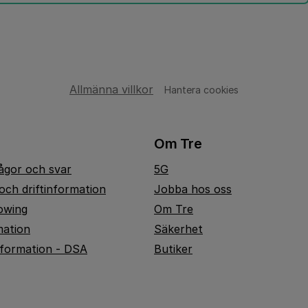
Allmänna villkor
Hantera cookies
Om Tre
rågor och svar
5G
och driftinformation
Jobba hos oss
owing
Om Tre
mation
Säkerhet
nformation - DSA
Butiker