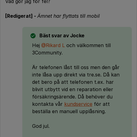
Vad gör jag för fel?
[Redigerat] -
Ämnet har flyttats till mobil
Bäst svar av
Jocke
Hej
@Rikard L
och välkommen till
3Community.
Är telefonen låst till oss men den går
inte låsa upp direkt via tre.se. Då kan
det bero på att telefonen t.ex. har
blivit utbytt vid en reparation eller
försäkringsärende. Då behöver du
kontakta vår
kundservice
för att
beställa en manuell upplåsning.
God jul.