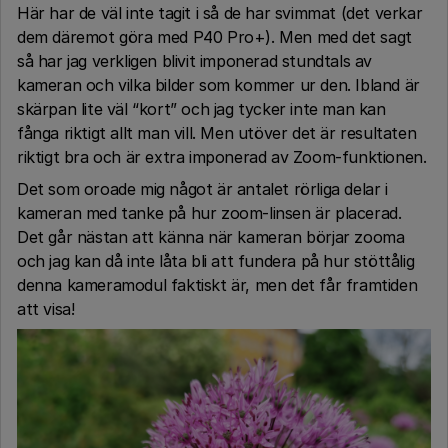
Här har de väl inte tagit i så de har svimmat (det verkar
dem däremot göra med P40 Pro+). Men med det sagt
så har jag verkligen blivit imponerad stundtals av
kameran och vilka bilder som kommer ur den. Ibland är
skärpan lite väl “kort” och jag tycker inte man kan
fånga riktigt allt man vill. Men utöver det är resultaten
riktigt bra och är extra imponerad av Zoom-funktionen.
Det som oroade mig något är antalet rörliga delar i
kameran med tanke på hur zoom-linsen är placerad.
Det går nästan att känna när kameran börjar zooma
och jag kan då inte låta bli att fundera på hur stöttålig
denna kameramodul faktiskt är, men det får framtiden
att visa!