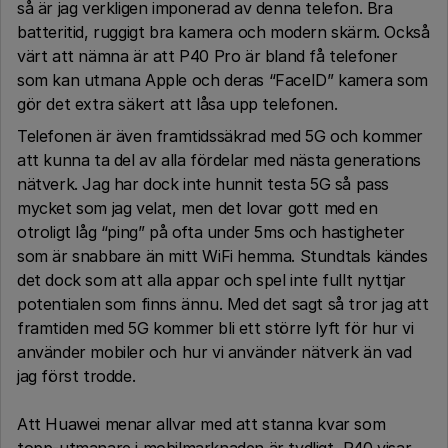
så är jag verkligen imponerad av denna telefon. Bra
batteritid, ruggigt bra kamera och modern skärm. Också
värt att nämna är att P40 Pro är bland få telefoner
som kan utmana Apple och deras “FaceID” kamera som
gör det extra säkert att låsa upp telefonen.
Telefonen är även framtidssäkrad med 5G och kommer
att kunna ta del av alla fördelar med nästa generations
nätverk. Jag har dock inte hunnit testa 5G så pass
mycket som jag velat, men det lovar gott med en
otroligt låg “ping” på ofta under 5ms och hastigheter
som är snabbare än mitt WiFi hemma. Stundtals kändes
det dock som att alla appar och spel inte fullt nyttjar
potentialen som finns ännu. Med det sagt så tror jag att
framtiden med 5G kommer bli ett större lyft för hur vi
använder mobiler och hur vi använder nätverk än vad
jag först trodde.
Att Huawei menar allvar med att stanna kvar som