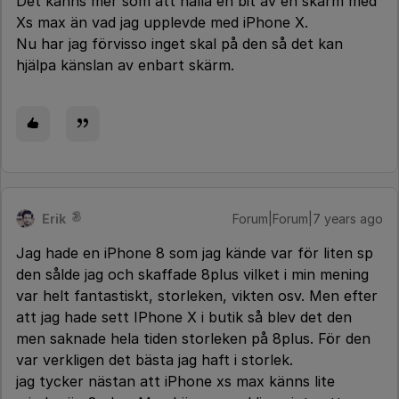
Det känns mer som att hålla en bit av en skärm med
Xs max än vad jag upplevde med iPhone X.
Nu har jag förvisso inget skal på den så det kan
hjälpa känslan av enbart skärm.
Erik
Forum|Forum|7 years ago
Jag hade en iPhone 8 som jag kände var för liten sp
den sålde jag och skaffade 8plus vilket i min mening
var helt fantastiskt, storleken, vikten osv. Men efter
att jag hade sett IPhone X i butik så blev det den
men saknade hela tiden storleken på 8plus. För den
var verkligen det bästa jag haft i storlek.
jag tycker nästan att iPhone xs max känns lite