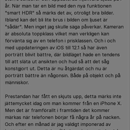
år. När man tar en bild med den nya funktionen
"smart HDR" så märks det av, otroligt bra bilder.
Ibland kan det bli lite brus i bilden om ljuset är
"sådär". Men inget jag skulle säga påverkar. Kameran
är absoluta toppklass vilket man verkligen kan
förvänta sig av en telefon i prisklassen. Och i och
med uppdateringen av iOS till 12.1 så har även
porträtt blivit bättre, där bildläget hade en tendens
till att släta ut ansikten och hud så att det såg
konstgjort ut. Detta är nu åtgärdat och nu är
porträtt bättre än någonsin. Både på objekt och på
människor.
Prestandan har fått en skjuts upp, detta märks inte
jättemycket idag om man kommer från en iPhone X.
Men det är framförallt i framtiden det kommer
märkas när telefonen börjar få några år på nacken.
Och efter en månad är jag väldigt imponerad av