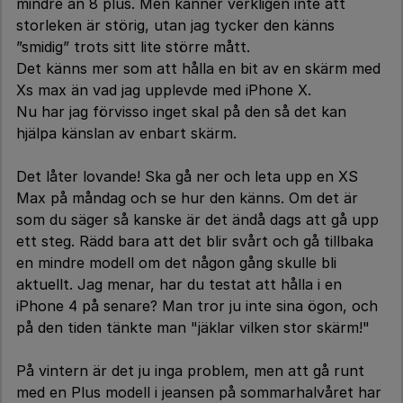
mindre än 8 plus. Men känner verkligen inte att
storleken är störig, utan jag tycker den känns
”smidig” trots sitt lite större mått.
Det känns mer som att hålla en bit av en skärm med
Xs max än vad jag upplevde med iPhone X.
Nu har jag förvisso inget skal på den så det kan
hjälpa känslan av enbart skärm.
Det låter lovande! Ska gå ner och leta upp en XS
Max på måndag och se hur den känns. Om det är
som du säger så kanske är det ändå dags att gå upp
ett steg. Rädd bara att det blir svårt och gå tillbaka
en mindre modell om det någon gång skulle bli
aktuellt. Jag menar, har du testat att hålla i en
iPhone 4 på senare? Man tror ju inte sina ögon, och
på den tiden tänkte man "jäklar vilken stor skärm!"
På vintern är det ju inga problem, men att gå runt
med en Plus modell i jeansen på sommarhalvåret har