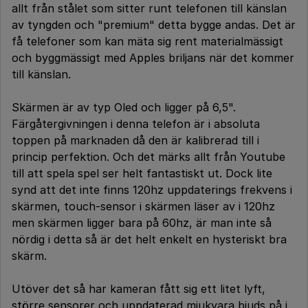
allt från stålet som sitter runt telefonen till känslan
av tyngden och "premium" detta bygge andas. Det är
få telefoner som kan mäta sig rent materialmässigt
och byggmässigt med Apples briljans när det kommer
till känslan.
Skärmen är av typ Oled och ligger på 6,5".
Färgåtergivningen i denna telefon är i absoluta
toppen på marknaden då den är kalibrerad till i
princip perfektion. Och det märks allt från Youtube
till att spela spel ser helt fantastiskt ut. Dock lite
synd att det inte finns 120hz uppdaterings frekvens i
skärmen, touch-sensor i skärmen läser av i 120hz
men skärmen ligger bara på 60hz, är man inte så
nördig i detta så är det helt enkelt en hysteriskt bra
skärm.
Utöver det så har kameran fått sig ett litet lyft,
större sensorer och uppdaterad mjukvara bjuds på i