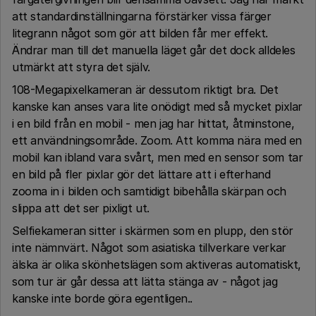
att standardinställningarna förstärker vissa färger
litegrann något som gör att bilden får mer effekt.
Ändrar man till det manuella läget går det dock alldeles
utmärkt att styra det själv.
108-Megapixelkameran är dessutom riktigt bra. Det
kanske kan anses vara lite onödigt med så mycket pixlar
i en bild från en mobil - men jag har hittat, åtminstone,
ett användningsområde. Zoom. Att komma nära med en
mobil kan ibland vara svårt, men med en sensor som tar
en bild på fler pixlar gör det lättare att i efterhand
zooma in i bilden och samtidigt bibehålla skärpan och
slippa att det ser pixligt ut.
Selfiekameran sitter i skärmen som en plupp, den stör
inte nämnvärt. Något som asiatiska tillverkare verkar
älska är olika skönhetslägen som aktiveras automatiskt,
som tur är går dessa att lätta stänga av - något jag
kanske inte borde göra egentligen..