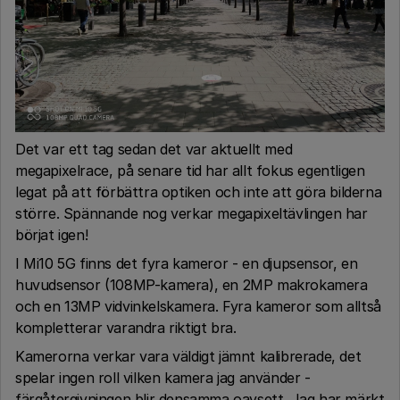
Det var ett tag sedan det var aktuellt med
megapixelrace, på senare tid har allt fokus egentligen
legat på att förbättra optiken och inte att göra bilderna
större. Spännande nog verkar megapixeltävlingen har
börjat igen!
I Mi10 5G finns det fyra kameror - en djupsensor, en
huvudsensor (108MP-kamera), en 2MP makrokamera
och en 13MP vidvinkelskamera. Fyra kameror som alltså
kompletterar varandra riktigt bra.
Kamerorna verkar vara väldigt jämnt kalibrerade, det
spelar ingen roll vilken kamera jag använder -
färgåtergivningen blir densamma oavsett. Jag har märkt