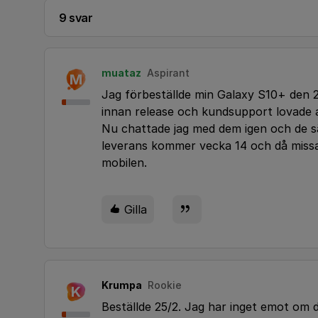
9 svar
muataz
Aspirant
M
Jag förbeställde min Galaxy S10+ den 21
innan release och kundsupport lovade at
Nu chattade jag med dem igen och de säg
leverans kommer vecka 14 och då missa
mobilen.
Gilla
Krumpa
Rookie
K
Beställde 25/2. Jag har inget emot om d