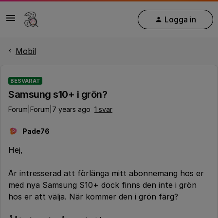
Logga in
Mobil
BESVARAT
Samsung s10+ i grön?
Forum|Forum|7 years ago
1 svar
Pade76
P
Hej,
Är intresserad att förlänga mitt abonnemang hos er
med nya Samsung S10+ dock finns den inte i grön
hos er att välja. När kommer den i grön färg?