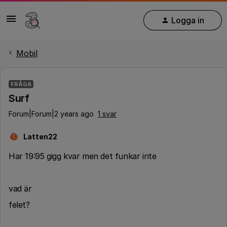
Logga in
Mobil
FRÅGA
Surf
Forum|Forum|2 years ago
1 svar
Latten22
L
Har 19:95 gigg kvar men det funkar inte
vad är
felet?