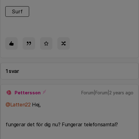
Surf
1 svar
Pettersson
Forum|Forum|2 years ago
P
@Latten22
Hej,
fungerar det för dig nu? Fungerar telefonsamtal?