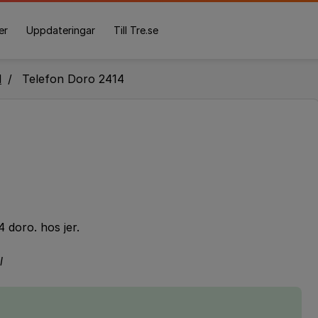
er
Uppdateringar
Till Tre.se
l
Telefon Doro 2414
4 doro. hos jer.
l