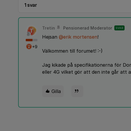
1 svar
Tretin
Pensionerad Moderator
SVAR
T
Hejsan
@erik mortensen
!
+9
Välkommen till forumet! :-)
Jag kikade på specifikationerna för Do
eller 4G vilket gör att den inte går att 
Gilla