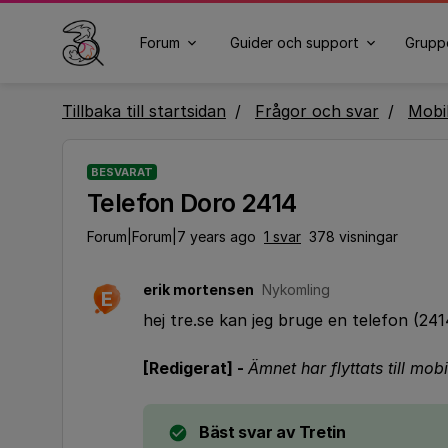
Forum
Guider och support
Grupp
Tillbaka till startsidan
Frågor och svar
Mobi
BESVARAT
Telefon Doro 2414
Forum|Forum|7 years ago
1 svar
378 visningar
erik mortensen
Nykomling
E
hej tre.se kan jeg bruge en telefon (241
[Redigerat] -
Ämnet har flyttats till mobi
Bäst svar av
Tretin