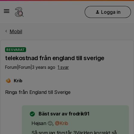
Logga in
Mobil
BESVARAT
telekostnad från england till sverige
Forum|Forum|3 years ago
1 svar
Krib
K
Ringa från England till Sverige
Bäst svar av
frodrik91
Hejsan 🙂,
@Krib
Så som jag förstår 3Världen korrekt så