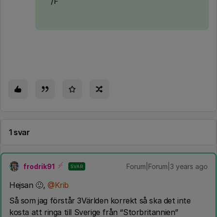
/F
1 svar
frodrik91
Forum|Forum|3 years ago
SVAR
Hejsan 🙂,
@Krib
Så som jag förstår 3Världen korrekt så ska det inte
kosta att ringa till Sverige från “Storbritannien”