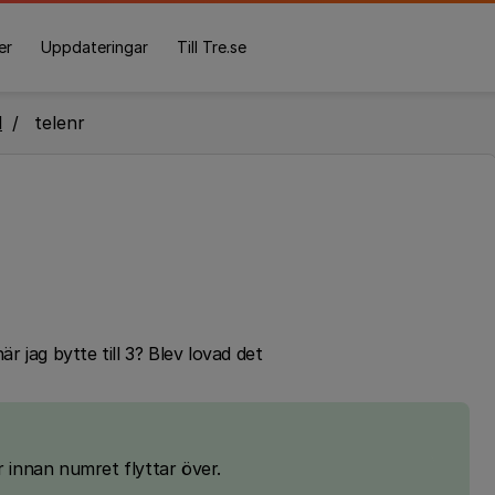
er
Uppdateringar
Till Tre.se
l
telenr
är jag bytte till 3? Blev lovad det
r innan numret flyttar över.