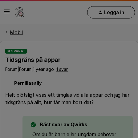
Logga in
Mobil
BESVARAT
Tidsgräns på appar
Forum|Forum|1 year ago
1 svar
Pernillasally
P
Helt plötsligt visas ett timglas vid alla appar och jag har
tidsgräns på allt, hur får man bort det?
Bäst svar av
Qwirks
Om du är barn eller ungdom behöver