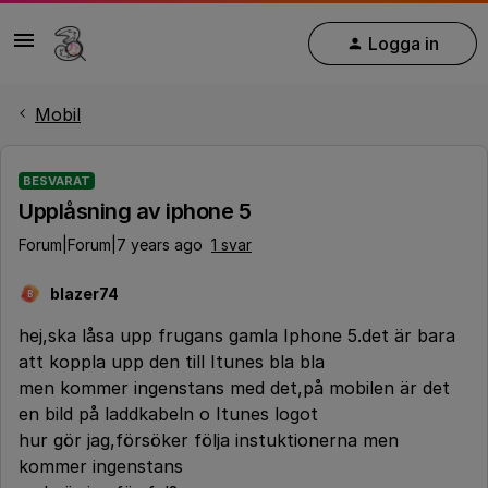
Logga in
Mobil
BESVARAT
Upplåsning av iphone 5
Forum|Forum|7 years ago
1 svar
blazer74
B
hej,ska låsa upp frugans gamla Iphone 5.det är bara
att koppla upp den till Itunes bla bla
men kommer ingenstans med det,på mobilen är det
en bild på laddkabeln o Itunes logot
hur gör jag,försöker följa instuktionerna men
kommer ingenstans