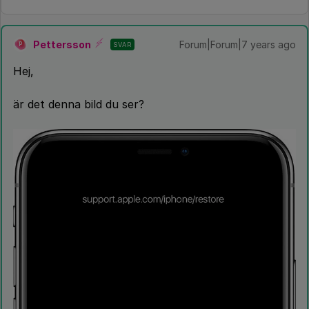
Pettersson
Forum|Forum|7 years ago
SVAR
P
Hej,
är det denna bild du ser?