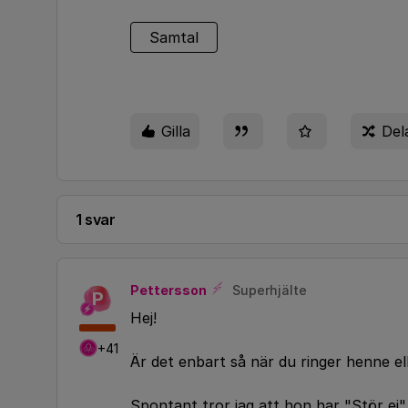
Samtal
Gilla
Del
1 svar
Pettersson
Superhjälte
P
Hej!
+41
Är det enbart så när du ringer henne ell
Spontant tror jag att hon har "Stör ej"