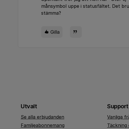
månsymbol uppe i statusfältet. Det bruka
stämma?
Gilla
Utvalt
Support
Se alla erbjudanden
Vanliga f
Familjeabonnemang
Täckning 