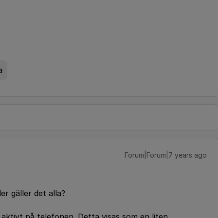
a
Forum|Forum|7 years ago
er gäller det alla?
 aktivt på telefonen. Detta visas som en liten