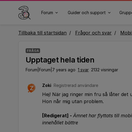
Forum
Guider och support
Grupp
Tillbaka till startsidan
Frågor och svar
Mobi
FRÅGA
Upptaget hela tiden
Forum|Forum|7 years ago
1 svar
2132 visningar
Zoki
Registrerad användare
Z
Hej! När jag ringer min fru så låter det
Hon når mig utan problem.
[Redigerat] -
Ämnet har flyttats till mobi
innehållet bättre