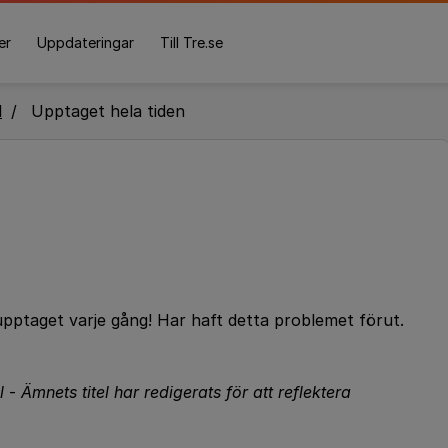
er
Uppdateringar
Till Tre.se
l
Upptaget hela tiden
 upptaget varje gång! Har haft detta problemet förut.
l
-
Ämnets titel har redigerats för att reflektera